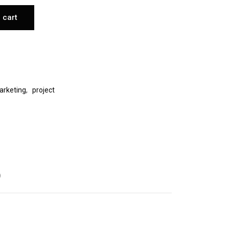
 cart
arketing
,
project
)