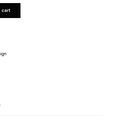
 cart
ign
)